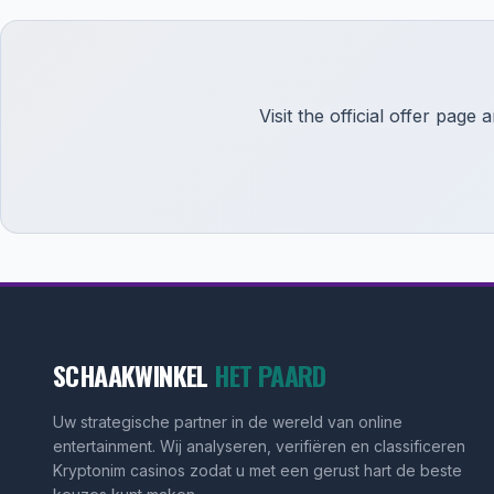
Visit the official offer pa
SCHAAKWINKEL
HET PAARD
Uw strategische partner in de wereld van online
entertainment. Wij analyseren, verifiëren en classificeren
Kryptonim casinos zodat u met een gerust hart de beste