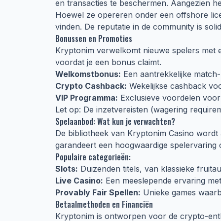
en transacties te beschermen. Aangezien het 
Hoewel ze opereren onder een offshore licen
vinden. De reputatie in de community is sol
Bonussen en Promoties
Kryptonim verwelkomt nieuwe spelers met ee
voordat je een bonus claimt.
Welkomstbonus:
Een aantrekkelijke match-u
Crypto Cashback:
Wekelijkse cashback voor
VIP Programma:
Exclusieve voordelen voor h
Let op: De inzetvereisten (wagering requirem
Spelaanbod: Wat kun je verwachten?
De bibliotheek van Kryptonim Casino wordt 
garandeert een hoogwaardige spelervaring o
Populaire categorieën:
Slots:
Duizenden titels, van klassieke frui
Live Casino:
Een meeslepende ervaring met l
Provably Fair Spellen:
Unieke games waarbij 
Betaalmethoden en Financiën
Kryptonim is ontworpen voor de crypto-ent