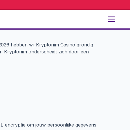
 2026 hebben wij Kryptonim Casino grondig
r. Kryptonim onderscheidt zich door een
SL-encryptie om jouw persoonlijke gegevens