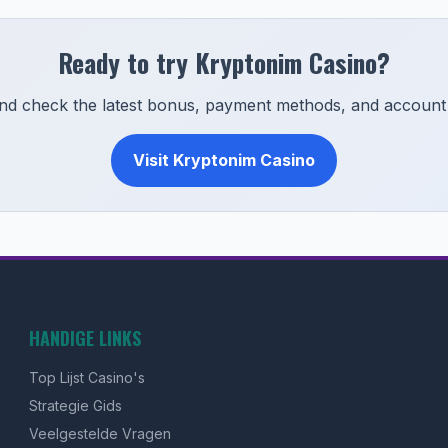
Ready to try Kryptonim Casino?
ge and check the latest bonus, payment methods, and account
Visit Kryptonim Casino
HANDIGE LINKS
Top Lijst Casino's
Strategie Gids
Veelgestelde Vragen