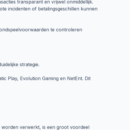
acties transparant en vrijwel onmiddellijk.
ote incidenten of betalingsgeschillen kunnen
 rondspeelvoorwaarden te controleren
idelijke strategie.
c Play, Evolution Gaming en NetEnt. Dit
 worden verwerkt, is een groot voordeel