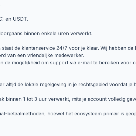
.
TC) en USDT.
n doorgaans binnen enkele uren verwerkt.
taat de klantenservice 24/7 voor je klaar. Wij hebben de 
rd van een vriendelijke medewerker.
en de mogelijkheid om support via e-mail te bereiken voor
r altijd de lokale regelgeving in je rechtsgebied voordat je 
binnen 1 tot 3 uur verwerkt, mits je account volledig gever
fiat-betaalmethoden, hoewel het ecosysteem primair is geop